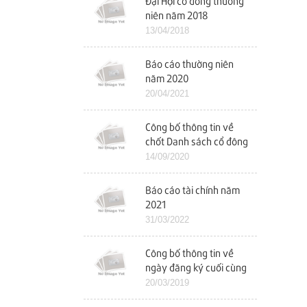
Đại Hội cổ đông thường
niên năm 2018
13/04/2018
Báo cáo thường niên
năm 2020
20/04/2021
Công bố thông tin về
chốt Danh sách cổ đông
để tổ chức ĐHCĐ bất
14/09/2020
thường
Báo cáo tài chính năm
2021
31/03/2022
Công bố thông tin về
ngày đăng ký cuối cùng
chốt danh sách cổ đông
20/03/2019
dự ĐHCĐ năm 2019