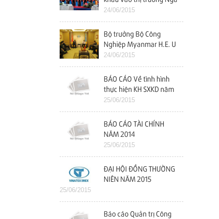
24/06/2015
Bộ trưởng Bộ Công
Nghiệp Myanmar H.E. U
Maung Myint Thăm và
24/06/2015
làm việc với Vinatex
BÁO CÁO Về tình hình
thực hiện KH SXKD năm
2014 và kế hoạch năm
25/06/2015
2015
BÁO CÁO TÀI CHÍNH
NĂM 2014
25/06/2015
ĐẠI HỘI ĐỒNG THƯỜNG
NIÊN NĂM 2015
25/06/2015
Báo cáo Quản trị Công