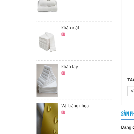
Khăn mặt
0đ
Khăn tay
0đ
TA
V
Vải tráng nhựa
0đ
SẢN P
Đang c