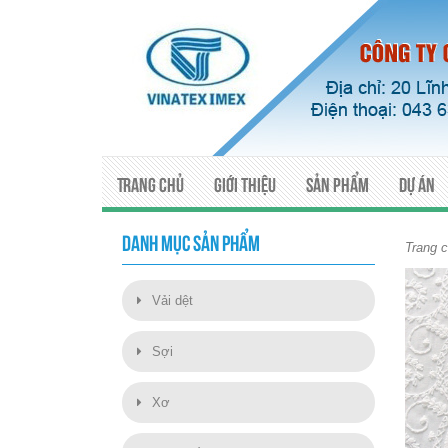
Trang chủ
Giới thiệu
Sản phẩm
Dự án
DANH MỤC SẢN PHẨM
Trang 
Vải dệt
Sợi
Xơ