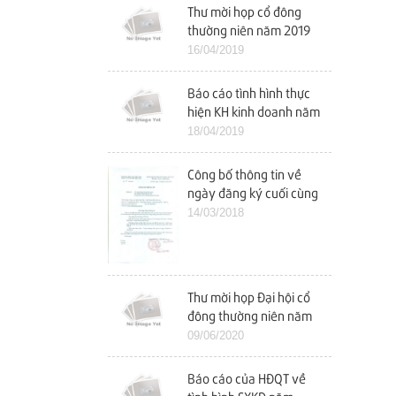
Thư mời họp cổ đông
thường niên năm 2019
16/04/2019
Báo cáo tình hình thực
hiện KH kinh doanh năm
2018 và KH kinh doanh
18/04/2019
năm 2019
Công bố thông tin về
ngày đăng ký cuối cùng
tham dự ĐHCĐ năm
14/03/2018
2018
Thư mời họp Đại hội cổ
đông thường niên năm
2020
09/06/2020
Báo cáo của HĐQT về