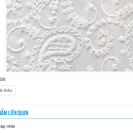
GS:
ải thêu
HẨM LIÊN QUAN
ập nhật