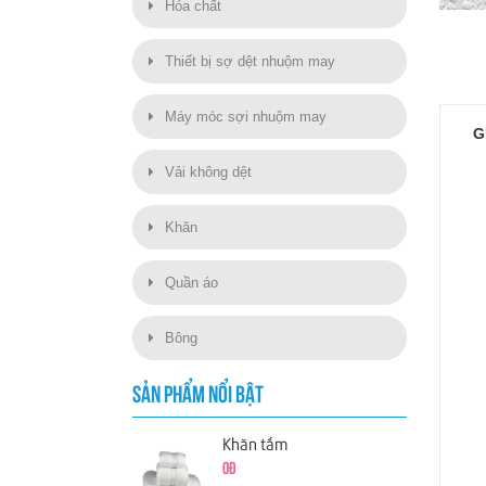
Hóa chất
Thiết bị sợ dệt nhuộm may
Máy móc sợi nhuộm may
G
Vải không dệt
Khăn
Quần áo
Bông
SẢN PHẨM NỔI BẬT
Khăn tắm
0đ