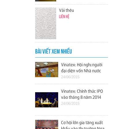
Vải thêu
Liên hệ
BÀI VIẾT XEM NHIỀU
Vinatex: Hội nghị người
đại diện vốn Nhà nước
tại các doanh nghiệp
24/06/2015
Vinatex: Chính thức IPO
vào tháng 8 năm 2014
24/06/2015
Cơ hội lớn gia tăng xuất
khẩu vào thị trường Nga