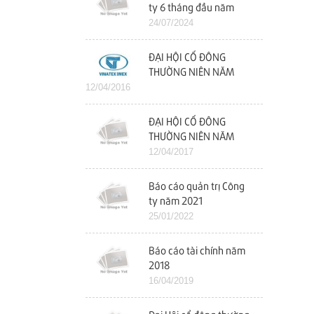
ty 6 tháng đầu năm
2024
24/07/2024
ĐẠI HỘI CỔ ĐÔNG
THƯỜNG NIÊN NĂM
12/04/2016
2016
ĐẠI HỘI CỔ ĐÔNG
THƯỜNG NIÊN NĂM
2017
12/04/2017
Báo cáo quản trị Công
ty năm 2021
25/01/2022
Báo cáo tài chính năm
2018
16/04/2019