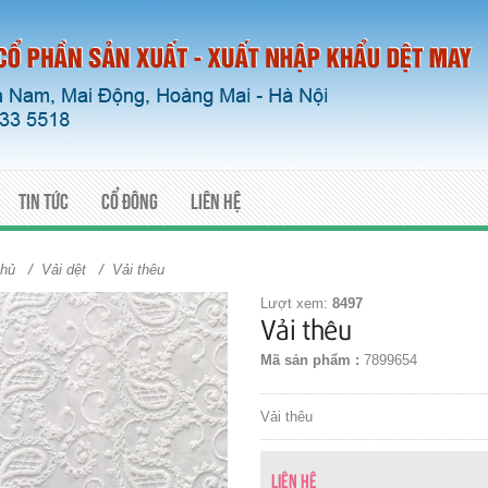
Tin tức
Cổ đông
Liên hệ
/
/
chủ
Vải dệt
Vải thêu
Lượt xem:
8497
Vải thêu
Mã sản phẩm :
7899654
Vải thêu
Liên hệ