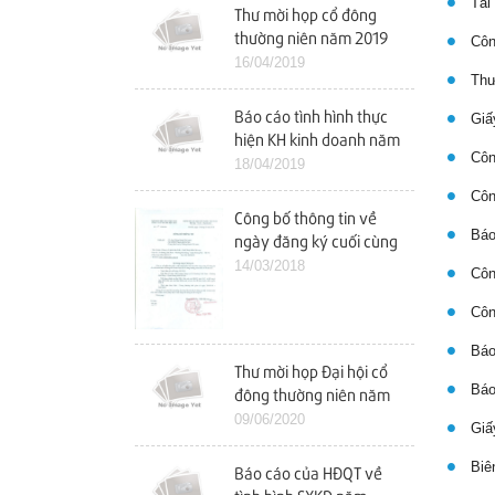
Tài 
Thư mời họp cổ đông
thường niên năm 2019
Công
16/04/2019
Thư 
Báo cáo tình hình thực
Giấy
hiện KH kinh doanh năm
Công
2018 và KH kinh doanh
18/04/2019
năm 2019
Công
Công bố thông tin về
Báo
ngày đăng ký cuối cùng
tham dự ĐHCĐ năm
14/03/2018
Công
2018
Công
Báo 
Thư mời họp Đại hội cổ
Báo 
đông thường niên năm
2020
09/06/2020
Giấy
Biên
Báo cáo của HĐQT về