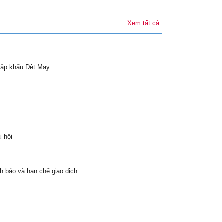
Xem tất cả
hập khẩu Dệt May
i hội
h báo và hạn chế giao dịch.