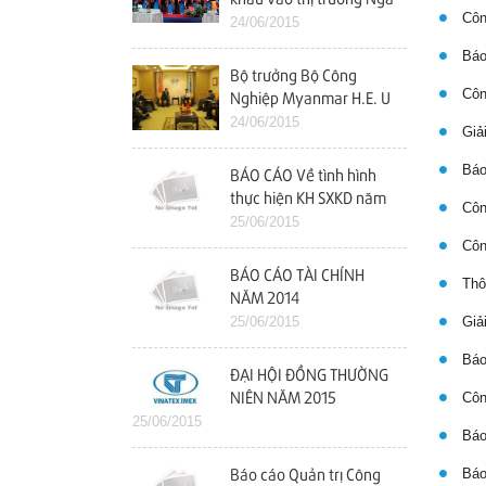
Công
24/06/2015
Báo 
Bộ trưởng Bộ Công
Công
Nghiệp Myanmar H.E. U
Maung Myint Thăm và
24/06/2015
Giải
làm việc với Vinatex
Báo
BÁO CÁO Về tình hình
thực hiện KH SXKD năm
Công
2014 và kế hoạch năm
25/06/2015
2015
Công
BÁO CÁO TÀI CHÍNH
Thôn
NĂM 2014
25/06/2015
Giải
Báo 
ĐẠI HỘI ĐỒNG THƯỜNG
Công
NIÊN NĂM 2015
25/06/2015
Báo 
Báo 
Báo cáo Quản trị Công