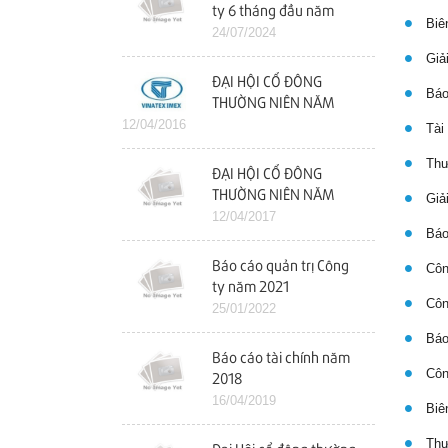
ty 6 tháng đầu năm
Biên
2024
24/07/2024
Giải
ĐẠI HỘI CỔ ĐÔNG
Báo
THƯỜNG NIÊN NĂM
12/04/2016
2016
Tài 
Thư 
ĐẠI HỘI CỔ ĐÔNG
THƯỜNG NIÊN NĂM
Giải
2017
12/04/2017
Báo 
Báo cáo quản trị Công
Công
ty năm 2021
Công
25/01/2022
Báo 
Báo cáo tài chính năm
Công
2018
16/04/2019
Biên
Thư 