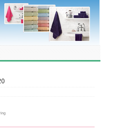
20
ing