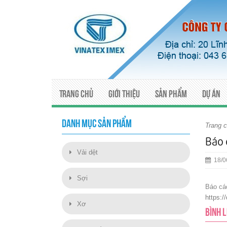
Trang chủ
Giới thiệu
Sản phẩm
Dự án
DANH MỤC SẢN PHẨM
Trang 
Báo 
Vải dệt
18/0
Sợi
Báo cá
https:
Xơ
BÌNH 