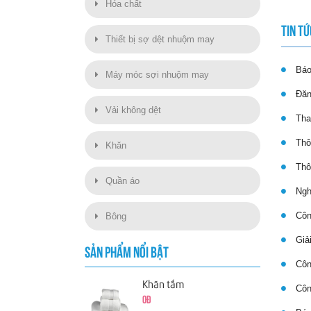
Hóa chất
TIN TỨ
Thiết bị sợ dệt nhuộm may
Báo 
Máy móc sợi nhuộm may
Đăng
Vải không dệt
Thay
Thôn
Khăn
Thôn
Quần áo
Nghị
Công
Bông
Giải
SẢN PHẨM NỔI BẬT
Công
Khăn tắm
Công
0đ