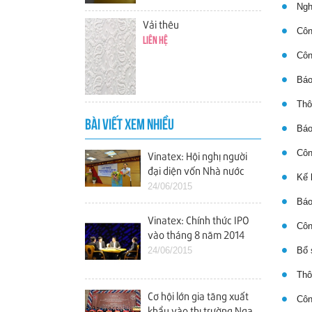
Nghị
Vải thêu
Công
Liên hệ
Công
Báo
Thôn
BÀI VIẾT XEM NHIỀU
Báo 
Công
Vinatex: Hội nghị người
đại diện vốn Nhà nước
Kế h
tại các doanh nghiệp
24/06/2015
Báo 
Vinatex: Chính thức IPO
Công
vào tháng 8 năm 2014
24/06/2015
Bổ s
Thôn
Cơ hội lớn gia tăng xuất
Công
khẩu vào thị trường Nga