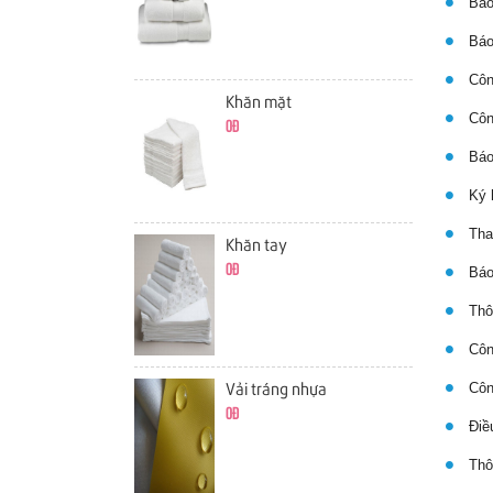
Báo
Báo 
Công
Khăn mặt
Công
0đ
Báo 
Ký h
Thay
Khăn tay
0đ
Báo 
Thôn
Công
Côn
Vải tráng nhựa
0đ
Điều
Thôn