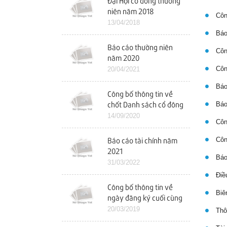
Đại Hội cổ đông thường
niên năm 2018
Công
13/04/2018
Báo
Báo cáo thường niên
Công
năm 2020
Công
20/04/2021
Báo 
Công bố thông tin về
Báo 
chốt Danh sách cổ đông
để tổ chức ĐHCĐ bất
14/09/2020
Công
thường
Công
Báo cáo tài chính năm
2021
Báo 
31/03/2022
Điều
Công bố thông tin về
Biên
ngày đăng ký cuối cùng
chốt danh sách cổ đông
20/03/2019
Thôn
dự ĐHCĐ năm 2019