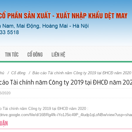
Tin tức
Cổ đông
Liên hệ
/
/
chủ
Cổ đông
Báo cáo Tài chính năm Công ty 2019 tại ĐHCĐ năm 2020
cáo Tài chính năm Công ty 2019 tại ĐHCĐ năm 20
6/2020
o Tài chính năm Công ty 2019 tại ĐHCĐ năm 2020 :
//drive.google.com/file/d/16BRg4fk-iYo1J5ic49P_4ludp1qLoNBw/view?usp=shar
LUẬN