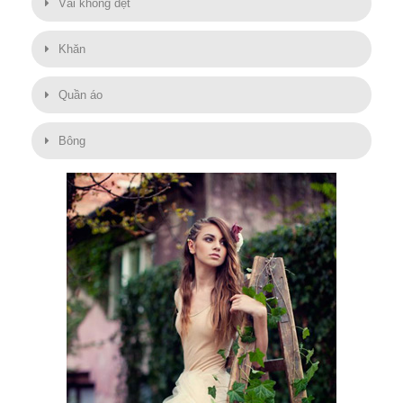
Vải không dệt
Khăn
Quần áo
Bông