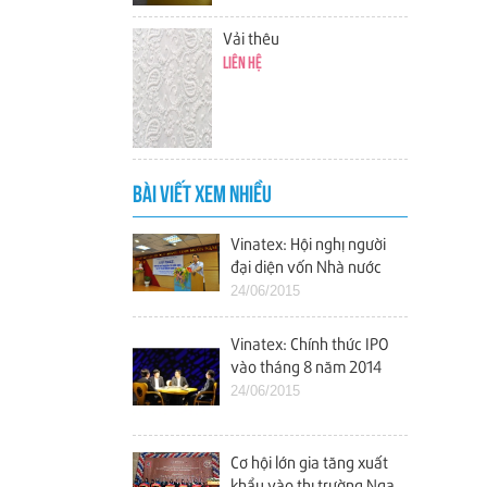
Vải thêu
Liên hệ
BÀI VIẾT XEM NHIỀU
Vinatex: Hội nghị người
đại diện vốn Nhà nước
tại các doanh nghiệp
24/06/2015
Vinatex: Chính thức IPO
vào tháng 8 năm 2014
24/06/2015
Cơ hội lớn gia tăng xuất
khẩu vào thị trường Nga