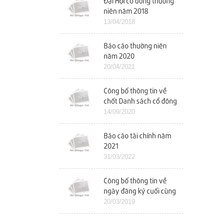
Đại Hội cổ đông thường
niên năm 2018
13/04/2018
Báo cáo thường niên
năm 2020
20/04/2021
Công bố thông tin về
chốt Danh sách cổ đông
để tổ chức ĐHCĐ bất
14/09/2020
thường
Báo cáo tài chính năm
2021
31/03/2022
Công bố thông tin về
ngày đăng ký cuối cùng
chốt danh sách cổ đông
20/03/2019
dự ĐHCĐ năm 2019