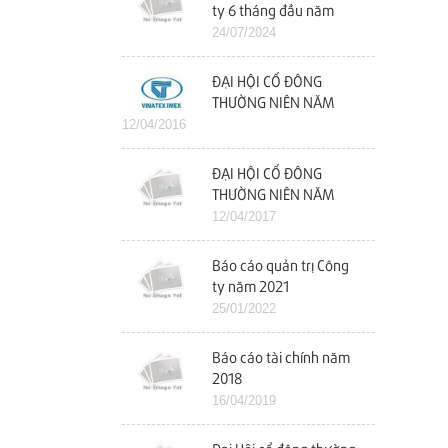
ty 6 tháng đầu năm
2024
24/07/2024
ĐẠI HỘI CỔ ĐÔNG
THƯỜNG NIÊN NĂM
12/04/2016
2016
ĐẠI HỘI CỔ ĐÔNG
THƯỜNG NIÊN NĂM
2017
12/04/2017
Báo cáo quản trị Công
ty năm 2021
25/01/2022
Báo cáo tài chính năm
2018
16/04/2019