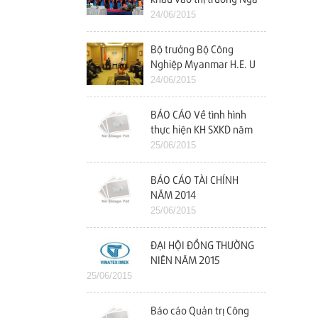
24/06/2015
Bộ trưởng Bộ Công
Nghiệp Myanmar H.E. U
Maung Myint Thăm và
24/06/2015
làm việc với Vinatex
BÁO CÁO Về tình hình
thực hiện KH SXKD năm
2014 và kế hoạch năm
25/06/2015
2015
BÁO CÁO TÀI CHÍNH
NĂM 2014
25/06/2015
ĐẠI HỘI ĐỒNG THƯỜNG
NIÊN NĂM 2015
25/06/2015
Báo cáo Quản trị Công