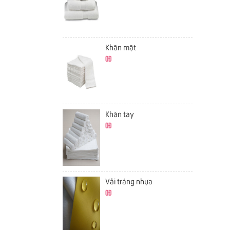
Khăn mặt
0đ
Khăn tay
0đ
Vải tráng nhựa
0đ