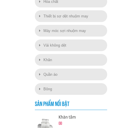
Hóa chất
Thiết bị sợ dệt nhuộm may
Máy móc sợi nhuộm may
Vải không dệt
Khăn
Quần áo
Bông
SẢN PHẨM NỔI BẬT
Khăn tắm
0đ