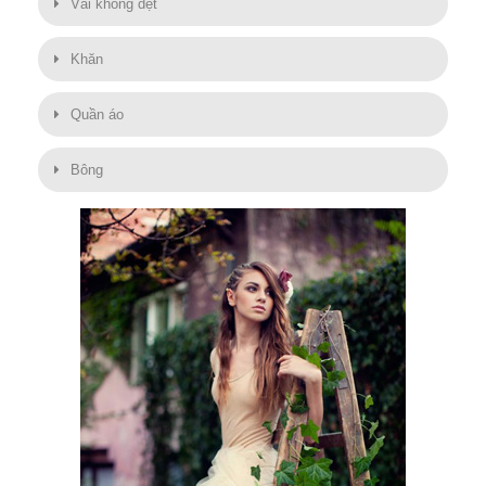
Vải không dệt
Khăn
Quần áo
Bông